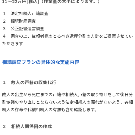
11～22万円[税込]（作業量の大小によります。）
１ 法定相続人戸籍調査
２ 相続財産調査
３ 公正証書遺言調査
４ 調査の上、依頼者様のとるべき遺産分割の方針をご提案させてい
ただきます
相続調査プランの具体的な実施内容
１ 故人の戸籍の収集代行
故人の出生から死亡までの戸籍や相続人戸籍の取り寄せをして後日分
割協議のやり直しとならないよう法定相続人の漏れがないよう、各相
続人の存命や代襲相続人の有無も含め確認します。
２ 相続人関係図の作成