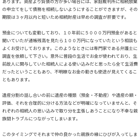
あります。資産より負債の方が多い場合には、家庭裁判所に相続放棄
の申立てをして債務を相続しないようにすることができますが、その
期限は３ヶ月以内と短いため相続財産は早めの調査が肝要です。
預金についても変動しており、１０年前に５０００万円預金があると
聞いていたが通帳残高を見たら１００万円になっていたという相談も
よくお受けしております。このようなときには専門家である弁護士に
調査を依頼して下さい。意外に普段の生活でお金が使われており、生
前故人に関与していた相続人による使い込みだと思ったら全て生活費
だったということもあり、不明瞭なお金の動きも使途が見えてくるこ
ともあります。
遺産分割の話し合いの前に遺産の種類（預金・不動産）や遺産の額・
評価、それを合理的に分ける方法などが明確になっていませんと、そ
れぞれの相続人の思い込みで取り分を主張しあうことになり不幸な親
族間トラブルにつながってしまいます。
このタイミングでそれまで仲の良かった親族の縁にひびが入ってしま